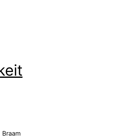
eit
a Braam