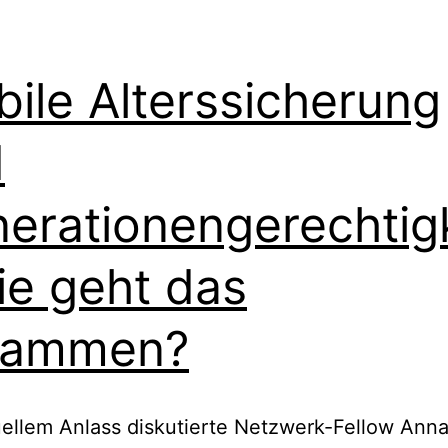
bile Alterssicherung
d
erationengerechtigk
ie geht das
sammen?
ellem Anlass diskutierte Netzwerk-Fellow Ann