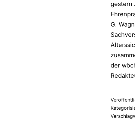
gestern 
Ehrenpr
G. Wagne
Sachvers
Alterssi
zusamme
der wöc
Redakteu
Veröffentl
Kategorisi
Verschlag