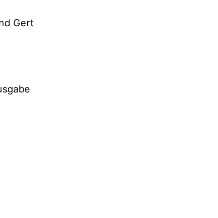
nd Gert
usgabe