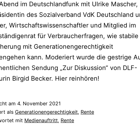
Abend im Deutschlandfunk mit Ulrike Mascher,
äsidentin des Sozialverband VdK Deutschland u
r, Wirtschaftswissenschaftler und Mitglied im
tändigenrat für Verbraucherfragen, wie stabile
cherung mit Generationengerechtigkeit
ngehen kann. Moderiert wurde die gestrige A
hentlichen Sendung „Zur Diskussion“ von DLF-
rin Birgid Becker. Hier reinhören!
icht am
4. November 2021
ert als
Generationengerechtigkeit
,
Rente
wortet mit
Medienauftritt
,
Rente