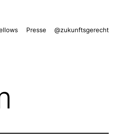
ellows
Presse
@zukunftsgerecht
m