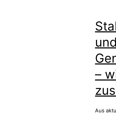
Sta
un
Gen
– w
zu
Aus aktu