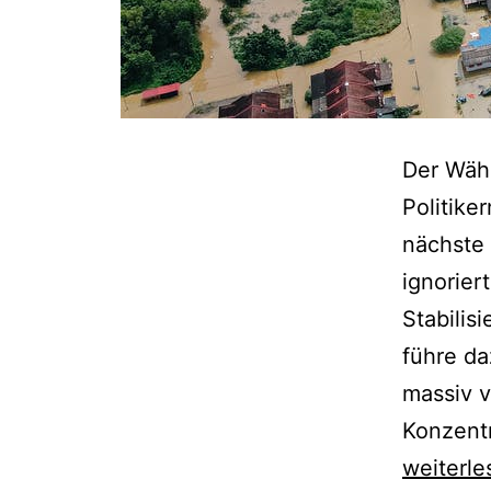
Der Wähl
Politike
nächste
ignorier
Stabilis
führe da
massiv v
Konzentr
weiterle