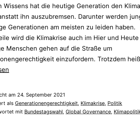
n Wissens hat die heutige Generation den Klim
 anstatt ihn auszubremsen. Darunter werden ju
ge Generationen am meisten zu leiden haben.
eile wird die Klimakrise auch im Hier und Heute
ge Menschen gehen auf die Straße um
onengerechtigkeit einzufordern. Trotzdem hei
sen
icht am
24. September 2021
ert als
Generationengerechtigkeit
,
Klimakrise
,
Politik
wortet mit
Bundestagswahl
,
Global Governance
,
Klimapoliti