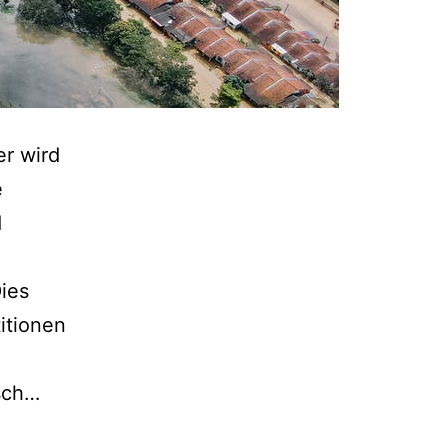
er wird
e
d
Dies
itionen
Präventive
isch…
Politik