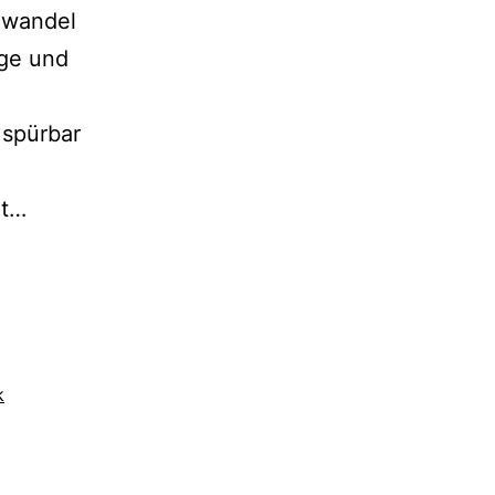
awandel
nge und
 spürbar
Deutsche
ßt…
Klima-
Nabelschau?
k