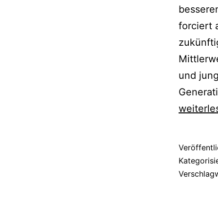
bessere
forciert
zukünfti
Mittlerw
und jun
Generati
weiterle
Veröffentl
Kategorisi
Verschlag