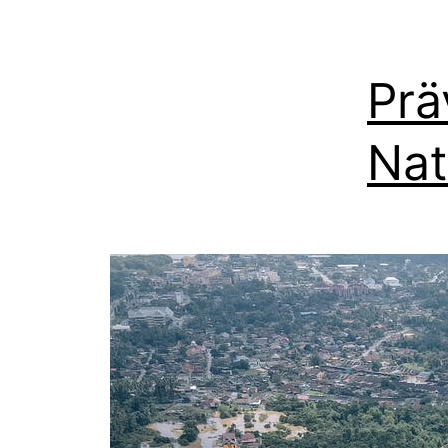
Prä
Nat