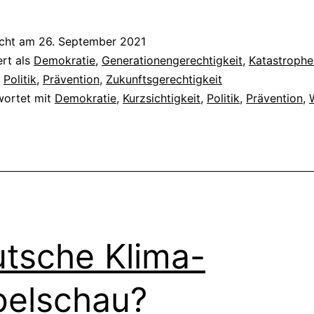
icht am
26. September 2021
ert als
Demokratie
,
Generationengerechtigkeit
,
Katastrophe
,
Politik
,
Prävention
,
Zukunftsgerechtigkeit
wortet mit
Demokratie
,
Kurzsichtigkeit
,
Politik
,
Prävention
,
tsche Klima-
elschau?