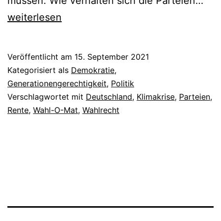
Die
müssen. Wie verhalten sich die Parteien…
#B
weiterlesen
im
Zuk
Veröffentlicht am
15. September 2021
Che
Kategorisiert als
Demokratie
,
Generationengerechtigkeit
,
Politik
Verschlagwortet mit
Deutschland
,
Klimakrise
,
Parteien
,
Rente
,
Wahl-O-Mat
,
Wahlrecht