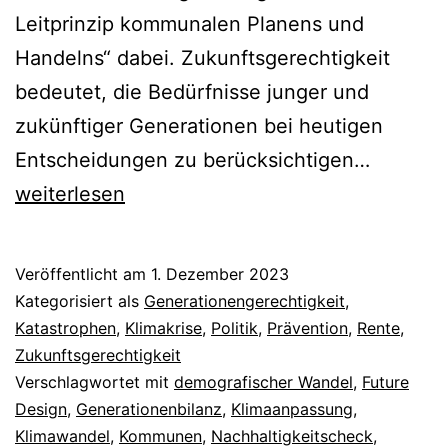
Leitprinzip kommunalen Planens und
Handelns“ dabei. Zukunftsgerechtigkeit
bedeutet, die Bedürfnisse junger und
zukünftiger Generationen bei heutigen
Zukunft
Entscheidungen zu berücksichtigen…
als
weiterlesen
Leitprin
kommun
Veröffentlicht am
1. Dezember 2023
Planens
Kategorisiert als
Generationengerechtigkeit
,
und
Katastrophen
,
Klimakrise
,
Politik
,
Prävention
,
Rente
,
Zukunftsgerechtigkeit
Handeln
Verschlagwortet mit
demografischer Wandel
,
Future
Design
,
Generationenbilanz
,
Klimaanpassung
,
Klimawandel
,
Kommunen
,
Nachhaltigkeitscheck
,