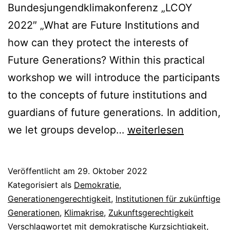
Bundesjungendklimakonferenz „LCOY
2022″ „What are Future Institutions and
how can they protect the interests of
Future Generations? Within this practical
workshop we will introduce the participants
to the concepts of future institutions and
guardians of future generations. In addition,
Workshop:
we let groups develop…
weiterlesen
Representing
Future
Veröffentlicht am
29. Oktober 2022
Generations
Kategorisiert als
Demokratie
,
in
Generationengerechtigkeit
,
Institutionen für zukünftige
Generationen
,
Klimakrise
,
Zukunftsgerechtigkeit
Future
Verschlagwortet mit
demokratische Kurzsichtigkeit
,