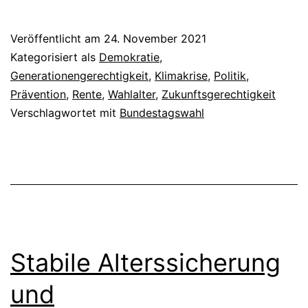
viel
Zukunftsgerechtig
Veröffentlicht am
24. November 2021
steckt
Kategorisiert als
Demokratie
,
im
Generationengerechtigkeit
,
Klimakrise
,
Politik
,
Prävention
,
Rente
,
Wahlalter
,
Zukunftsgerechtigkeit
neuen
Verschlagwortet mit
Bundestagswahl
Koalitionsvertrag?
Stabile Alterssicherung
und