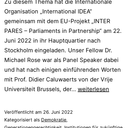
Zu diesem Thema hat die Internationale
Organisation „International IDEA“
gemeinsam mit dem EU-Projekt „INTER
PARES – Parliaments in Partnership“ am 22.
Juni 2022 in ihr Hauptquartier nach
Stockholm eingeladen. Unser Fellow Dr.
Michael Rose war als Panel Speaker dabei
und hat nach einigen einführenden Worten
mit Prof. Didier Caluwaerts von der Vrije
Parlamente,
Universiteit Brussels, der…
weiterlesen
Jugend
und
Veröffentlicht am
26. Juni 2022
intergenerationell
Kategorisiert als
Demokratie
,
Gerechtigkeit
Generationengerechtigkeit
,
Institutionen für zukünftige