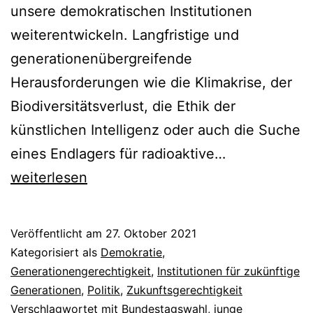
unsere demokratischen Institutionen
weiterentwickeln. Langfristige und
generationenübergreifende
Herausforderungen wie die Klimakrise, der
Biodiversitätsverlust, die Ethik der
künstlichen Intelligenz oder auch die Suche
Institutionell
eines Endlagers für radioaktive…
Berücksichti
weiterlesen
junger
und
Veröffentlicht am
27. Oktober 2021
zukünftiger
Kategorisiert als
Demokratie
,
Generatione
Generationengerechtigkeit
,
Institutionen für zukünftige
Generationen
,
Politik
,
Zukunftsgerechtigkeit
Verschlagwortet mit
Bundestagswahl
,
junge