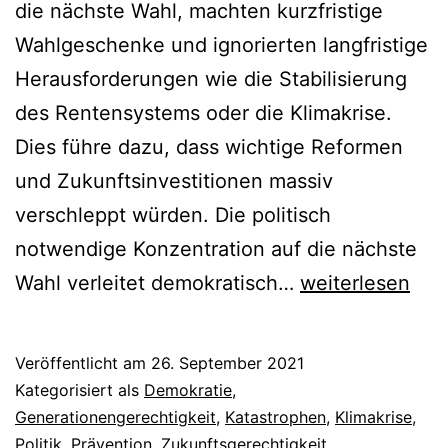
die nächste Wahl, machten kurzfristige
Wahlgeschenke und ignorierten langfristige
Herausforderungen wie die Stabilisierung
des Rentensystems oder die Klimakrise.
Dies führe dazu, dass wichtige Reformen
und Zukunftsinvestitionen massiv
verschleppt würden. Die politisch
notwendige Konzentration auf die nächste
Präventive
Wahl verleitet demokratisch…
weiterlesen
Politik
gegen
Veröffentlicht am
26. September 2021
Naturkatastrop
Kategorisiert als
Demokratie
,
Generationengerechtigkeit
,
Katastrophen
,
Klimakrise
,
Politik
,
Prävention
,
Zukunftsgerechtigkeit