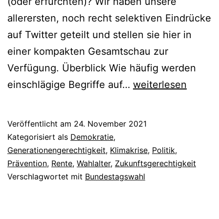
(oder erfürchten)? Wir haben unsere
allerersten, noch recht selektiven Eindrücke
auf Twitter geteilt und stellen sie hier in
einer kompakten Gesamtschau zur
Verfügung. Überblick Wie häufig werden
Wie
einschlägige Begriffe auf…
weiterlesen
viel
Zukunftsgerechtig
Veröffentlicht am
24. November 2021
steckt
Kategorisiert als
Demokratie
,
im
Generationengerechtigkeit
,
Klimakrise
,
Politik
,
Prävention
,
Rente
,
Wahlalter
,
Zukunftsgerechtigkeit
neuen
Verschlagwortet mit
Bundestagswahl
Koalitionsvertrag?