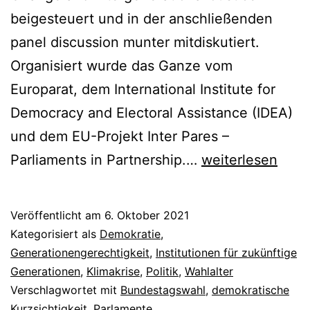
beigesteuert und in der anschließenden
panel discussion munter mitdiskutiert.
Organisiert wurde das Ganze vom
Europarat, dem International Institute for
Democracy and Electoral Assistance (IDEA)
und dem EU-Projekt Inter Pares –
Parlamente,
Parliaments in Partnership.…
weiterlesen
Klimakrise
und
Veröffentlicht am
6. Oktober 2021
Generationenger
Kategorisiert als
Demokratie
,
Generationengerechtigkeit
,
Institutionen für zukünftige
Generationen
,
Klimakrise
,
Politik
,
Wahlalter
Verschlagwortet mit
Bundestagswahl
,
demokratische
Kurzsichtigkeit
,
Parlamente