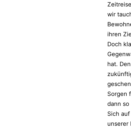
Zeitreis
wir tauc
Bewohne
ihren Zi
Doch kla
Gegenwar
hat. Den
zukünft
geschenk
Sorgen f
dann so 
Sich auf
unserer 