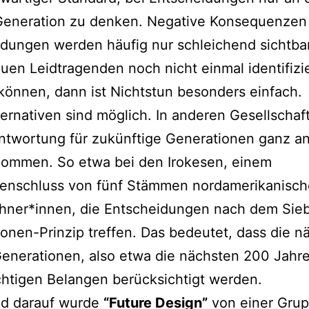
Generation zu denken. Negative Konsequenzen
idungen werden häufig nur schleichend sichtba
uen Leidtragenden noch nicht einmal identifizi
önnen, dann ist Nichtstun besonders einfach.
ernativen sind möglich. In anderen Gesellschaf
ntwortung für zukünftige Generationen ganz a
ommen. So etwa bei den Irokesen, einem
nschluss von fünf Stämmen nordamerikanisch
hner*innen, die Entscheidungen nach dem Sie
onen-Prinzip treffen. Das bedeutet, dass die n
enerationen, also etwa die nächsten 200 Jahre
chtigen Belangen berücksichtigt werden.
nd darauf wurde
“Future Design”
von einer Gru