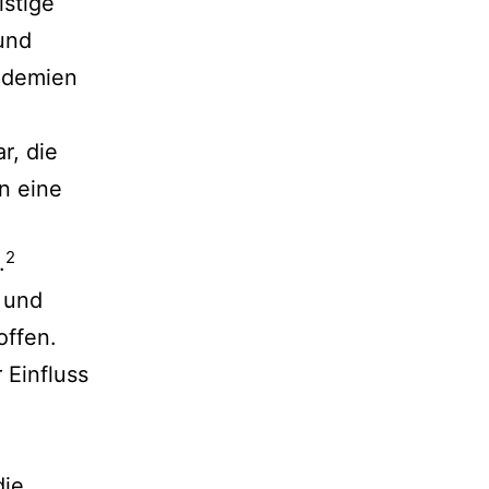
istige
und
ndemien
r, die
n eine
2
.
 und
offen.
 Einfluss
die