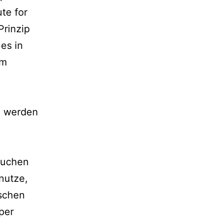
te for
rinzip
 es in
im
e werden
auchen
nutze,
schen
per