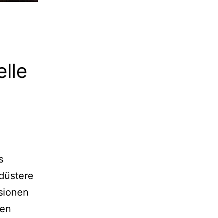
elle
s
düstere
isionen
hen