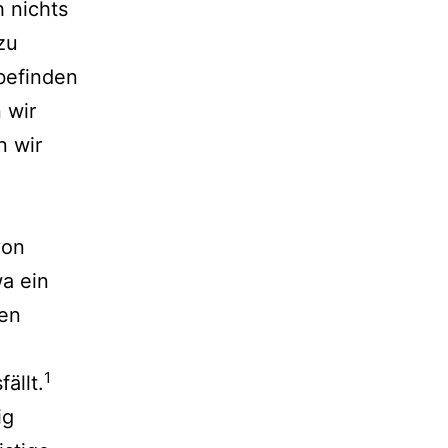
 nichts
zu
befinden
 wir
n wir
von
a ein
ten
1
ällt.
ig