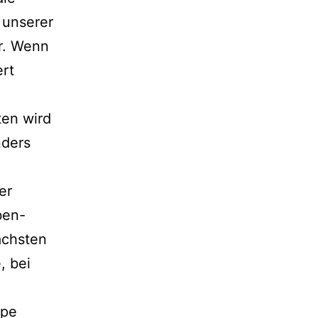
 unserer
r. Wenn
ert
ten wird
nders
er
ben-
ächsten
, bei
ppe