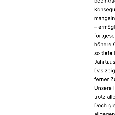
beeinträ
Konsequ
mangeln
– ermögl
fortgesc
höhere O
so tiefe
Jahrtaus
Das zeig
ferner Z
Unsere H
trotz all
Doch gle
allgegen