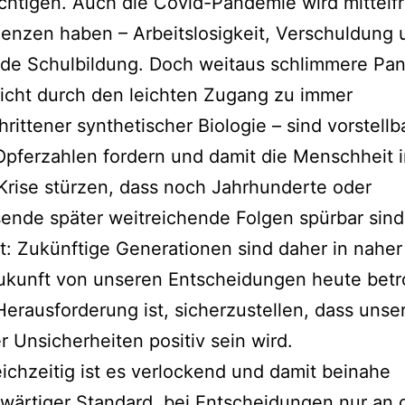
chtigen. Auch die Covid-Pandemie wird mittelfr
enzen haben – Arbeitslosigkeit, Verschuldung 
de Schulbildung. Doch weitaus schlimmere Pa
icht durch den leichten Zugang zu immer
hrittener synthetischer Biologie – sind vorstellba
pferzahlen fordern und damit die Menschheit i
 Krise stürzen, dass noch Jahrhunderte oder
ende später weitreichende Folgen spürbar sind
t: Zukünftige Generationen sind daher in naher
ukunft von unseren Entscheidungen heute betr
erausforderung ist, sicherzustellen, dass unser
er Unsicherheiten positiv sein wird.
ichzeitig ist es verlockend und damit beinahe
wärtiger Standard, bei Entscheidungen nur an 