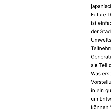
japanisc
Future D
ist einf
der Stad
Umweltsc
Teilnehm
Generati
sie Teil
Was erst
Vorstell
in ein g
um Ents
können “