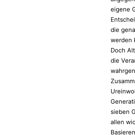
eigene 
Entsche
die gena
werden k
Doch Alt
die Vera
wahrgen
Zusamme
Ureinwo
Generati
sieben G
allen wi
Basiere