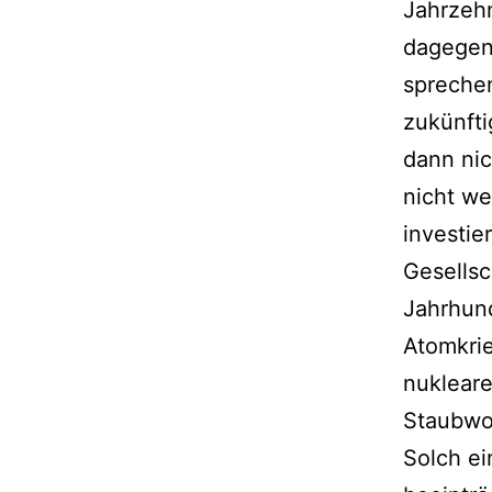
Jahrzehn
dagegen 
sprechen
zukünfti
dann ni
nicht w
investie
Gesellsc
Jahrhun
Atomkrie
nukleare
Staubwol
Solch ei