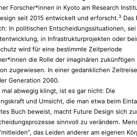
her Forscher*innen in Kyoto am Research Institu
3
esign seit 2015 entwickelt und erforscht.
Das P
ach: In politischen Entscheidungssituationen, sei
tentwicklung, in Infrastrukturprojekten oder be
hutz wird für eine bestimmte Zeitperiode
er*innen die Rolle der imaginären zukünftigen
on zugewiesen. In einer gedanklichen Zeitreis
 der Generation 2060.
 mal abwegig klingt, ist es gar nicht: Die
ungskraft und Umsicht, die man etwa beim Eint
utes Buch beweist, macht Future Design sich zu
cheidungsprozesse sinnvoll zu verändern. Men
mitleiden”, das Leiden anderer am eigenen Kör