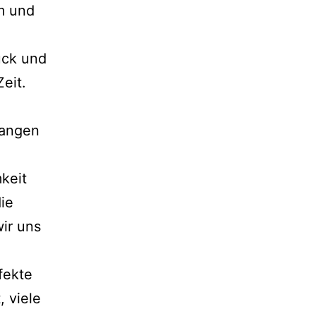
mm und
ück und
eit.
fangen
keit
ie
ir uns
fekte
 viele