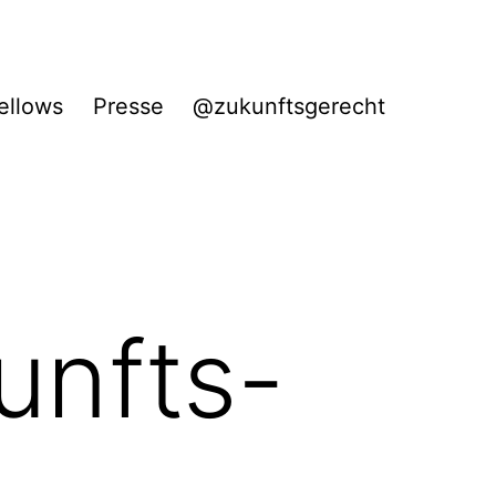
ellows
Presse
@zukunftsgerecht
unfts-